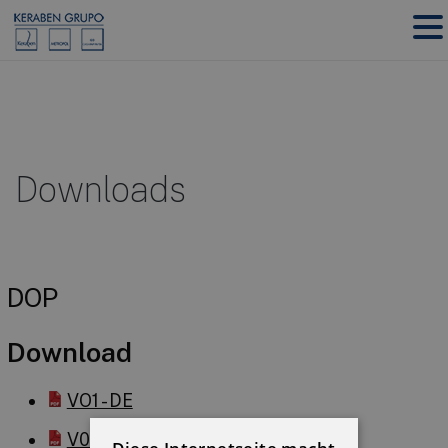
Downloads
DOP
Download
VO1 - DE
V02 - DE